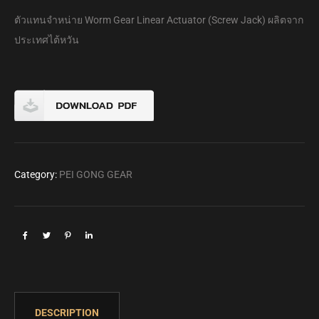
link panel
ตัวแทนจำหน่าย Worm Gear Linear Actuator (Screw Jack) ผลิตจาก
ประเทศไต้หวัน
link giriş
link panel
klink Panel
Category:
PEI GONG GEAR
link panel
link panel
link panel
klink Panel
DESCRIPTION