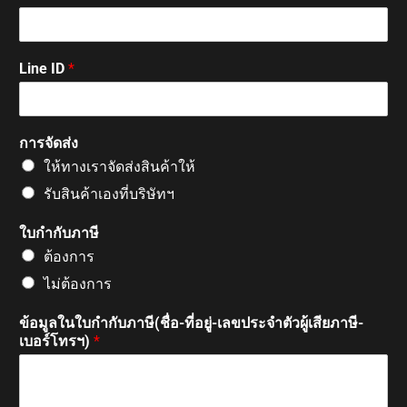
link satın al
Line ID
*
link satın al
klink Panel
การจัดส่ง
ให้ทางเราจัดส่งสินค้าให้
link panel
รับสินค้าเองที่บริษัทฯ
ใบกำกับภาษี
link panel
ต้องการ
ไม่ต้องการ
klink Panel
ข้อมูลในใบกำกับภาษี(ชื่อ-ที่อยู่-เลขประจำตัวผู้เสียภาษี-
เบอร์โทรฯ)
*
link panel
link panel