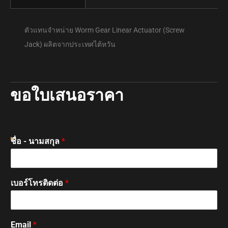
link panel
ตัวแทนจำหน่าย Worm Gear Linear Actuator (Screw
Jack) ผลิตจากประเทศไต้หวัน
link panel
klink Panel
ขอใบเสนอราคา
klink Panel
ชื่อ - นามสกุล
*
link panel
link panel
เบอร์โทรติดต่อ
*
link panel
Email
*