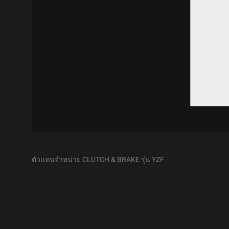
k panel
 giriş
k panel
k Panel
k panel
ตัวแทนจำหน่าย CLUTCH & BRAKE รุ่น YZF
k panel
k panel
k Panel