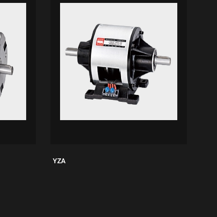
YZA
YZJ