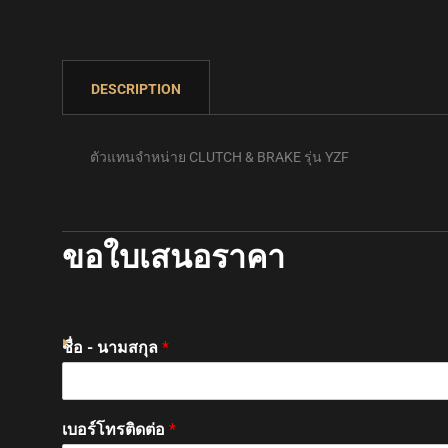
k panel
DESCRIPTION
k panel
ตัวแทนจำหน่าย CLUTCH & BRAKE รุ่น YZF
k Panel
k Panel
ขอใบเสนอราคา
k panel
ชื่อ - นามสกุล
*
k panel
k panel
เบอร์โทรติดต่อ
*